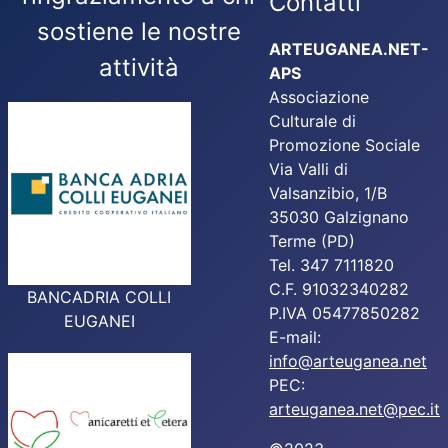
Contatti
sostiene le nostre
ARTEUGANEA.NET-
attività
APS
Associazione
Culturale di
Promozione Sociale
Via Valli di
Valsanzibio, 1/B
35030 Galzignano
Terme (PD)
Tel. 347 7111820
C.F. 91032340282
BANCADRIA COLLI
P.IVA 05477850282
EUGANEI
E-mail:
info@arteuganea.net
PEC:
arteuganea.net@pec.it