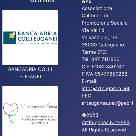
APS
Associazione
Culturale di
Promozione Sociale
Via Valli di
Valsanzibio, 1/B
35030 Galzignano
Terme (PD)
Tel. 347 7111820
C.F. 91032340282
BANCADRIA COLLI
P.IVA 05477850282
EUGANEI
E-mail:
info@arteuganea.net
PEC:
arteuganea.net@pec.it
©2023
ArtEuganea.Net-APS
All Rights Reserved