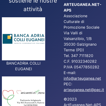
sostiene le nostre
ARTEUGANEA.NET-
attività
APS
Associazione
Culturale di
Promozione Sociale
Via Valli di
Valsanzibio, 1/B
35030 Galzignano
Terme (PD)
Tel. 347 7111820
C.F. 91032340282
BANCADRIA COLLI
P.IVA 05477850282
EUGANEI
E-mail:
info@arteuganea.net
PEC:
arteuganea.net@pec.it
©2023
ArtEuganea.Net-APS