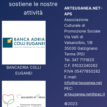
sostiene le nostre
ARTEUGANEA.NET-
attività
APS
Associazione
Culturale di
Promozione Sociale
Via Valli di
Valsanzibio, 1/B
35030 Galzignano
Terme (PD)
Tel. 347 7111820
C.F. 91032340282
BANCADRIA COLLI
P.IVA 05477850282
EUGANEI
E-mail:
info@arteuganea.net
PEC:
arteuganea.net@pec.it
©2023