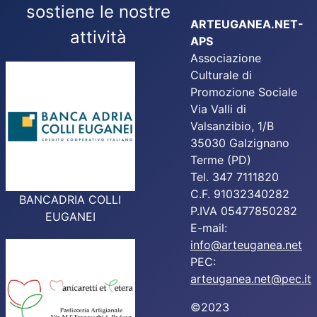
sostiene le nostre
ARTEUGANEA.NET-
attività
APS
Associazione
Culturale di
Promozione Sociale
Via Valli di
Valsanzibio, 1/B
35030 Galzignano
Terme (PD)
Tel. 347 7111820
C.F. 91032340282
BANCADRIA COLLI
P.IVA 05477850282
EUGANEI
E-mail:
info@arteuganea.net
PEC:
arteuganea.net@pec.it
©2023