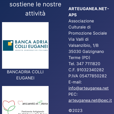
sostiene le nostre
ARTEUGANEA.NET-
attività
APS
Associazione
Culturale di
Promozione Sociale
Via Valli di
Valsanzibio, 1/B
35030 Galzignano
Terme (PD)
Tel. 347 7111820
C.F. 91032340282
BANCADRIA COLLI
P.IVA 05477850282
EUGANEI
E-mail:
info@arteuganea.net
PEC:
arteuganea.net@pec.it
©2023